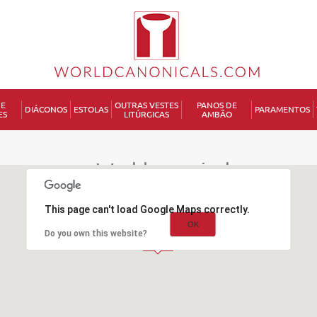
DE
OUTRAS VESTES
PANOS DE
DIÁCONOS
ESTOLAS
PARAMENTOS
ES
LITÚRGICAS
AMBÃO
P
Worldcanonicals.com
Praça da Galiza nº108 12ºB
Inválido
4150-344 Porto
This page can't load Google Maps correctly.
Portugal
OK
Inválido
info@worldcanonicals.com
Do you own this website?
Inválido
Inválido