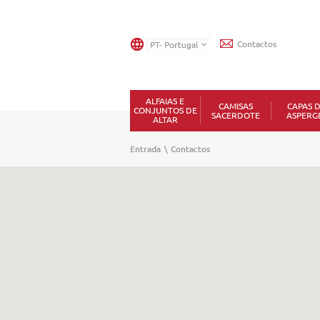
Contactos
ALFAIAS E
CAMISAS
CAPAS 
CONJUNTOS DE
SACERDOTE
ASPERG
ALTAR
Entrada
\
Contactos
Nome
(*)
Email
(*)
Título
(*)
Assunto
(*)
Mensagem
(*)