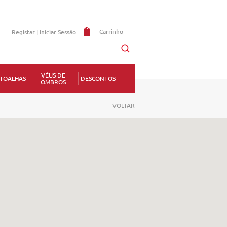
Carrinho
Registar |
Iniciar Sessão
Memorizar
VÉUS DE
TOALHAS
DESCONTOS
OMBROS
erdeu a senha?
VOLTAR