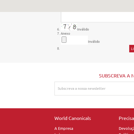
Inválido
Anexo
Inválido
SUBSCREVA A 
World Canonicals
Precis
A Empresa
Devoluç