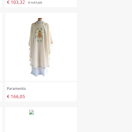
€ 103,32
€ 147,60
Paramento
€ 166,05