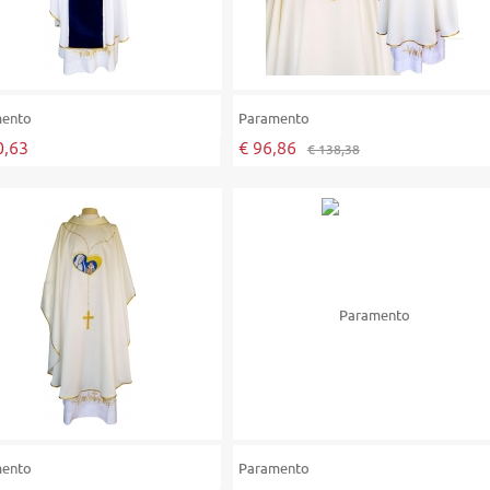
mento
Paramento
0,63
€ 96,86
€ 138,38
mento
Paramento