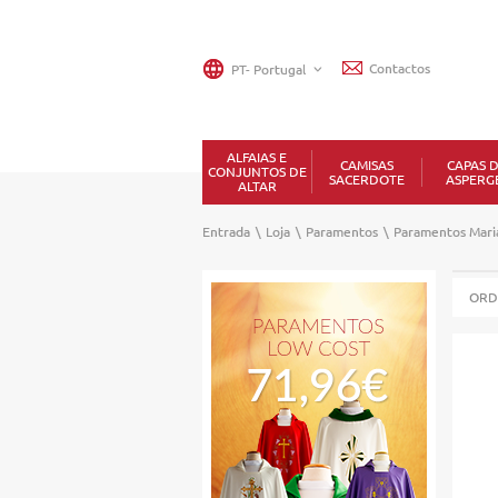
Contactos
ALFAIAS E
CAMISAS
CAPAS 
CONJUNTOS DE
SACERDOTE
ASPERG
ALTAR
Entrada
\
Loja
\
Paramentos
\
Paramentos Mari
ORD