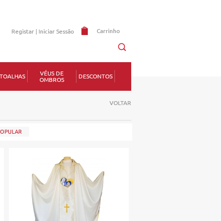
Carrinho
Registar |
Iniciar Sessão
Memorizar
VÉUS DE
TOALHAS
DESCONTOS
OMBROS
erdeu a senha?
VOLTAR
POPULAR