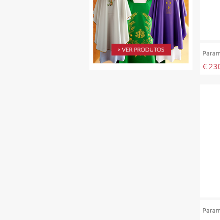
Para
€ 23
Para