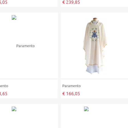
6,05
€ 239,85
mento
Paramento
3,65
€ 166,05