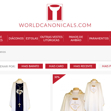
DE
OUTRAS VESTES
PANOS DE
DIÁCONOS
ESTOLAS
PARAMENTOS
ES
LITÚRGICAS
AMBÃO
P
anos
ENAR POR:
MAIS BARATO
MAIS CARO
MAIS RECENTE
MAIS 
30%