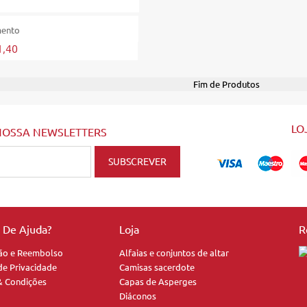
mento
1,40
Fim de Produtos
LO
NOSSA NEWSLETTERS
a De Ajuda?
Loja
R
ão e Reembolso
Alfaias e conjuntos de altar
 de Privacidade
Camisas sacerdote
& Condições
Capas de Asperges
Diáconos