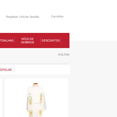
Carrinho
Registar |
Iniciar Sessão
Memorizar
VÉUS DE
TOALHAS
DESCONTOS
OMBROS
erdeu a senha?
VOLTAR
POPULAR