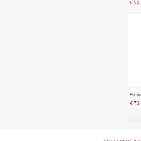
€ 50
Estol
€ 73