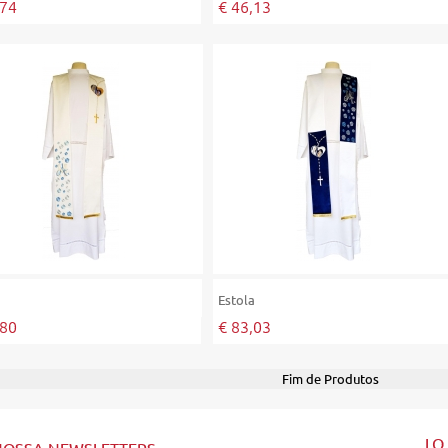
,74
€ 46,13
a
Estola
,80
€ 83,03
Fim de Produtos
LO