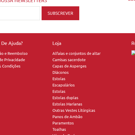
NOSSA NEWSLETTERS
a De Ajuda?
Loja
R
ão e Reembolso
Alfaias e conjuntos de altar
 de Privacidade
Camisas sacerdote
& Condições
Capas de Asperges
Diáconos
Estolas
Escapulários
Estolas
Estolas duplas
Estolas Marianas
Outras Vestes Litúrgicas
Panos de Ambão
Paramentos
Toalhas