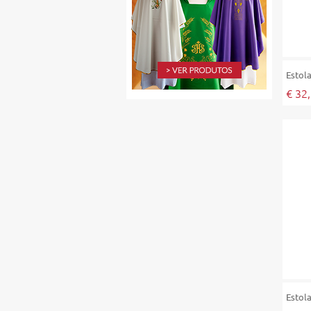
Estol
€ 32
Estol