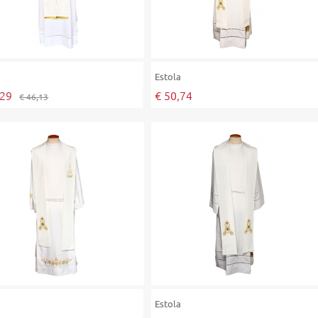
a
Estola
,29
€ 50,74
€ 46,13
a
Estola