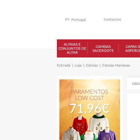
Contactos
ALFAIAS E
CAMISAS
CAPAS 
CONJUNTOS DE
SACERDOTE
ASPERG
ALTAR
Entrada
\
Loja
\
Estolas
\
Estolas Marianas
ORD
30%