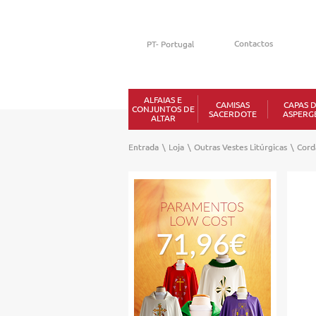
Contactos
ALFAIAS E
CAMISAS
CAPAS 
CONJUNTOS DE
SACERDOTE
ASPERG
ALTAR
Entrada
\
Loja
\
Outras Vestes Litúrgicas
\
Cord