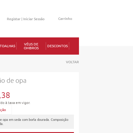
Carrinho
Registar |
Iniciar Sessão
Memorizar
VÉUS DE
TOALHAS
DESCONTOS
OMBROS
Perdeu a senha?
VOLTAR
ão de opa
1
,38
ído à taxa em vigor.
ição
e opa em seda com borla dourada. Composição
da.