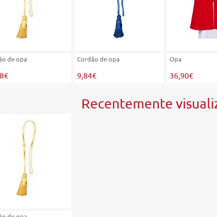
ão de opa
Cordão de opa
Opa
38€
9,84€
36,90€
Recentemente visuali
ão de opa