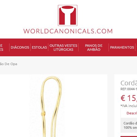
DE
OUTRAS VESTES
PANOS DE
DIÁCONOS
ESTOLAS
PARAMENTOS
ES
LITÚRGICAS
AMBÃO
ão De Opa
Cord
REF:0044-
€ 15
*IVA inclu
Descr
Cordão d
100% se