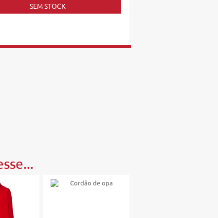
SEM STOCK
sse...