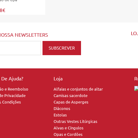
38€
LO
NOSSA NEWSLETTERS
a De Ajuda?
Loja
R
ão e Reembolso
Alfaias e conjuntos de altar
 de Privacidade
Camisas sacerdote
& Condições
Capas de Asperges
Diáconos
Estolas
Outras Vestes Litúrgicas
Alvas e Cíngulos
Opas e Cordões