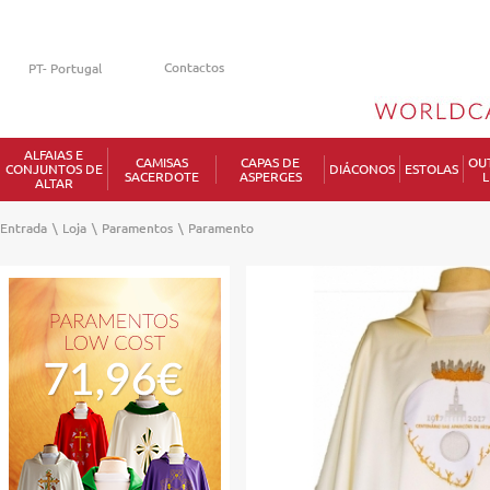
Contactos
ALFAIAS E
CAMISAS
CAPAS DE
OU
CONJUNTOS DE
DIÁCONOS
ESTOLAS
SACERDOTE
ASPERGES
L
ALTAR
Entrada
\
Loja
\
Paramentos
\
Paramento